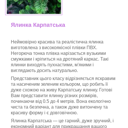
Ялинка Карпатська
Неймовірно красива та реалістична ялинка
виготовлена ​​з високоякісної плівки ПВХ.
Негорюча тонка плівка нарізається вузькими
смужками і кріпиться на дротяний каркас. Такі
ялинки виходять пухнастими, м'якими і
виглядають досить натурально.
Представник цього класу відрізняється яскравим
та насиченим зеленим кольором, що робить її
дуже схожою на живу Карпатську ялинку. Готові
Вам представити ялинку різних розмірів,
починаючи від 0.5 до 4 метрів. Вона екологічно
чиста та безпечна, а також дуже витончену та
красиву форму і є довговічною.
Ялинка Карпатська — це гарний, дуже зручний, і
економний варіант для прикрашання вашого