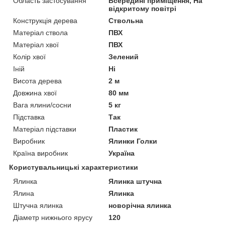
Область застосування
Всередині приміщення, На
відкритому повітрі
Конструкція дерева
Ствольна
Матеріал ствола
ПВХ
Матеріал хвої
ПВХ
Колір хвої
Зелений
Іній
Ні
Висота дерева
2 м
Довжина хвої
80 мм
Вага ялини/сосни
5 кг
Підставка
Так
Матеріал підставки
Пластик
Виробник
Ялинки Голки
Країна виробник
Україна
Користувальницькі характеристики
Ялинка
Ялинка штучна
Ялина
Ялинка
Штучна ялинка
новорічна ялинка
Діаметр нижнього ярусу
120