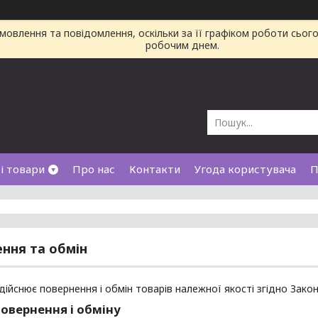
овлення та повідомлення, оскільки за її графіком роботи сьог
робочим днем.
і товари
Про нас
Контакти
Угода користувача
П
ння та обмін
дійснює повернення і обмін товарів належної якості згідно Зако
овернення і обміну