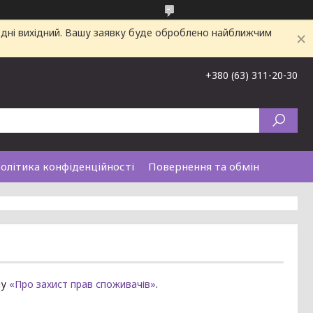
одні вихідний. Вашу заявку буде оброблено найближчим
+380 (63) 311-20-30
олітика конфіденційності
Повернення та обмін
ну
«Про захист прав споживачів»
.