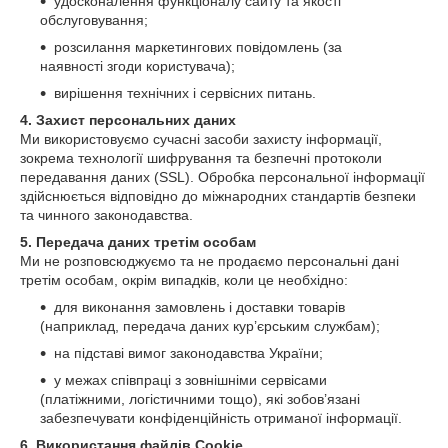
удосконалення функціоналу сайту та якості
обслуговування;
розсилання маркетингових повідомлень (за
наявності згоди користувача);
вирішення технічних і сервісних питань.
4. Захист персональних даних
Ми використовуємо сучасні засоби захисту інформації,
зокрема технології шифрування та безпечні протоколи
передавання даних (SSL). Обробка персональної інформації
здійснюється відповідно до міжнародних стандартів безпеки
та чинного законодавства.
5. Передача даних третім особам
Ми не розповсюджуємо та не продаємо персональні дані
третім особам, окрім випадків, коли це необхідно:
для виконання замовлень і доставки товарів
(наприклад, передача даних кур’єрським службам);
на підставі вимог законодавства України;
у межах співпраці з зовнішніми сервісами
(платіжними, логістичними тощо), які зобов’язані
забезпечувати конфіденційність отриманої інформації.
6. Використання файлів Cookie