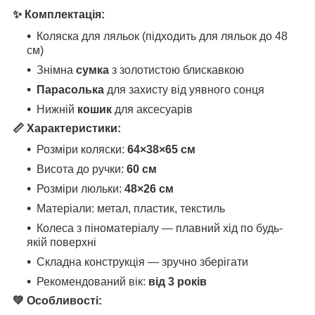
✨ Комплектація:
Коляска для ляльок (підходить для ляльок до 48
см)
Знімна
сумка
з золотистою блискавкою
Парасолька
для захисту від уявного сонця
Нижній
кошик
для аксесуарів
📏 Характеристики:
Розміри коляски:
64×38×65 см
Висота до ручки:
60 см
Розміри люльки:
48×26 см
Матеріали: метал, пластик, текстиль
Колеса з піноматеріалу — плавний хід по будь-
якій поверхні
Складна конструкція — зручно зберігати
Рекомендований вік:
від 3 років
💚 Особливості: