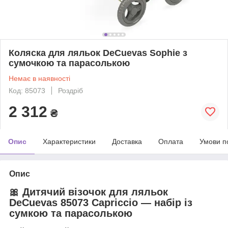
Коляска для ляльок DeCuevas Sophie з
сумочкою та парасолькою
Немає в наявності
Код: 85073
Роздріб
2 312
₴
Опис
Характеристики
Доставка
Оплата
Умови п
Опис
🎀
Дитячий візочок для ляльок
DeCuevas 85073 Capriccio — набір із
сумкою та парасолькою