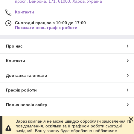
просп. Байрона, 171, 61000, Харків, Україна
Контакти
Сьогодні працює з 10:00 до 17:00
Показати весь графік роботи
Про нас
Контакти
Доставка та оплата
Графік роботи
Повна версія сайту
Сайт створено на маркетплейсі
Prom.ua
Зараз компанія не може швидко обробляти замовлення та
повідомлення, оскільки за її графіком роботи сьогодні
вихідний. Вашу заявку буде оброблено найближчим