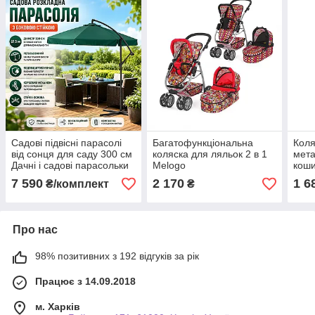
Садові підвісні парасолі
Багатофункціональна
Коля
від сонця для саду 300 см
коляска для ляльок 2 в 1
мета
Дачні і садові парасольки
Melogo
коши
Пляжні парасольки Зонт
ручк
7 590
2 170
1 6
₴/комплект
₴
садовий великий
стол
Про нас
98% позитивних з 192 відгуків за рік
Працює з 14.09.2018
м. Харків