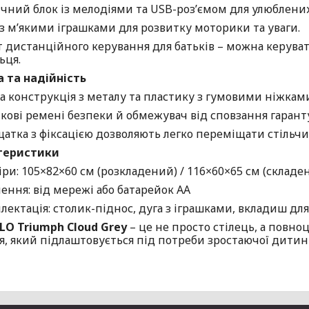
чний блок із мелодіями та USB-роз’ємом для улюблених
 з м’якими іграшками для розвитку моторики та уваги.
т дистанційного керування для батьків – можна керув
ьця.
а та надійність
а конструкція з металу та пластику з гумовими ніжкам
чкові ремені безпеки й обмежувач від сповзання гарант
щатка з фіксацією дозволяють легко переміщати стільчи
теристики
ри: 105×82×60 см (розкладений) / 116×60×65 см (складе
ення: від мережі або батарейок AA
лектація: столик-піднос, дуга з іграшками, вкладиш д
LO Triumph Cloud Grey
– це не просто стілець, а повноц
я, який підлаштовується під потреби зростаючої дитин