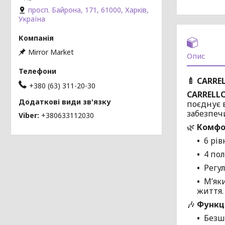
просп. Байрона, 171, 61000, Харків,
Україна
Mirror Market
Опис
🍼 CARRE
+380 (63) 311-20-30
CARRELLO
поєднує 
забезпеч
Viber
+380633112030
🌿
Комфо
6 рів
4 по
Регу
М’як
життя.
🎶
Функці
Безш