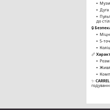
Музи
Дуга
Пуль
до стіл
🔒
Безпек
Міцн
5-то
Колі
📏
Харак
Розмі
Живл
Комп
✨
CARREL
годуванн