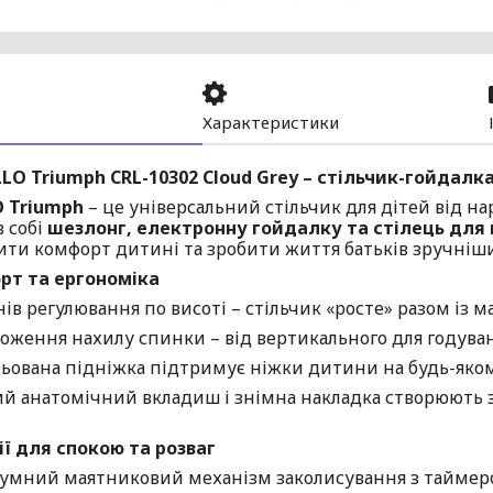
Характеристики
LLO Triumph CRL-10302 Cloud Grey – стільчик-гойдалка
 Triumph
– це універсальний стільчик для дітей від на
в собі
шезлонг, електронну гойдалку та стілець для
ити комфорт дитині та зробити життя батьків зручніш
рт та ергономіка
нів регулювання по висоті – стільчик «росте» разом із 
ложення нахилу спинки – від вертикального для годува
льована підніжка підтримує ніжки дитини на будь-яком
ий анатомічний вкладиш і знімна накладка створюють 
ї для спокою та розваг
умний маятниковий механізм заколисування з таймером 