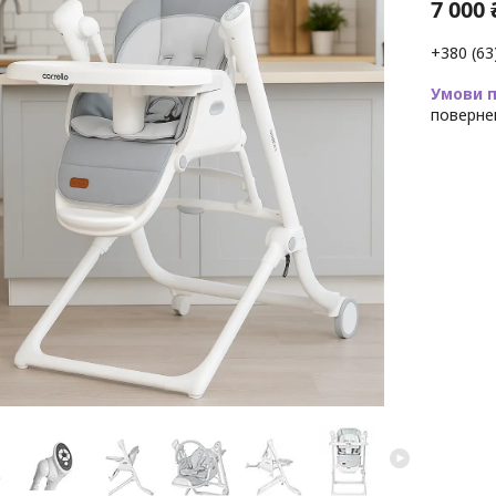
7 000 
+380 (63
поверне