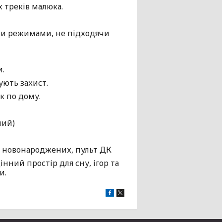
 треків малюка.
ати режимами, не підходячи
и.
ують захист.
к по дому.
ний)
ля новонароджених, пульт ДК
інний простір для сну, ігор та
и.