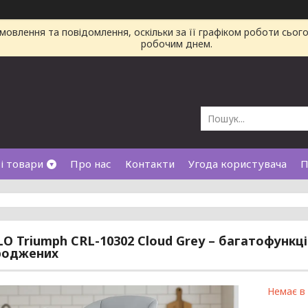
овлення та повідомлення, оскільки за її графіком роботи сьог
робочим днем.
і товари
Про нас
Контакти
Угода користувача
П
O Triumph CRL-10302 Cloud Grey – багатофункці
роджених
Немає в