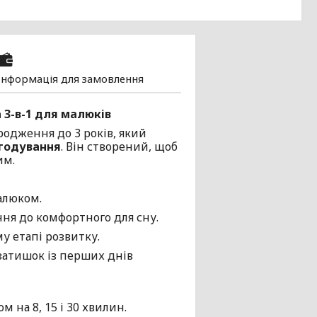
Інформація для замовлення
 3-в-1 для малюків
родження до 3 років, який
 годування
. Він створений, щоб
им.
малюком.
ння до комфортного для сну.
у етапі розвитку.
затишок із перших днів
на 8, 15 і 30 хвилин.