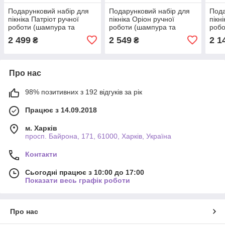
Подарунковий набір для
Подарунковий набір для
Пода
пікніка Патріот ручної
пікніка Оріон ручної
пікн
роботи (шампура та
роботи (шампура та
робо
аксесуари). Набір для
аксесуари). Набір для
аксе
2 499
2 549
2 1
₴
₴
приготування шашлику.
приготування шашлику.
приг
Про нас
98% позитивних з 192 відгуків за рік
Працює з 14.09.2018
м. Харків
просп. Байрона, 171, 61000, Харків, Україна
Контакти
Сьогодні працює з 10:00 до 17:00
Показати весь графік роботи
Про нас