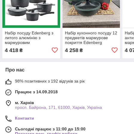
Набір посуду Edenberg з
Набір кухонного посуду 12
Набі
литого алюмінію з
предметів мармурове
ант
мармуровим
покриття Edenberg
марм
антипригарним покриттям
каструлі казани для дому з
пред
4 418
4 258
4 0
₴
₴
10 предметів
кришками еденберг
Про нас
98% позитивних з 192 відгуків за рік
Працює з 14.09.2018
м. Харків
просп. Байрона, 171, 61000, Харків, Україна
Контакти
Сьогодні працює з 11:00 до 15:00
Показати весь графік роботи