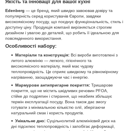
Якість та інновації для вашої кухні
Edenberg
— це бренд, який швидко завоював довіру та
популярність серед користувачів Європи, завдяки
високоякісному посуду, що поєднує функціональність, стиль і
доступну ціну. Продукція компанії вирізняється строгим
дизайном і увагою до деталей, що робить її ідеальною для
повсякденного використання.
Особливості набору:
Матеріали та конструкція:
Всі вироби виготовлені з
литого алюмінію — легкого, гігієнічного та
високоякісного матеріалу, який має чудову
теплопровідність. Це сприяє швидкому та рівномірному
нагріванню, заощаджуючи час і енергію.
Мармурове антипригарне покриття:
Тришарове
покриття, що не містить шкідливих речовин PFOA,
стійке до подряпин і стирання, що неабияк збільшує
термін експлуатації посуду. Вона також дає змогу
готувати з мінімальною кількістю олії, зберігаючи
натуральний смак і користь продуктів.
Унікальне дно:
Суцільнолитий алюмінієвий диск на
дні підсилює теплопровідність і запобігає деформації,