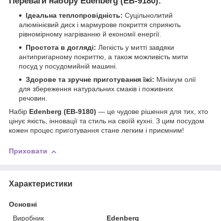
Переваги набору Edenberg (EB-9180):
Ідеальна теплопровідність:
Суцільнолитий
алюмінієвий диск і мармурове покриття сприяють
рівномірному нагріванню й економії енергії.
Простота в догляді:
Легкість у митті завдяки
антипригарному покриттю, а також можливість мити
посуд у посудомийній машині.
Здорове та зручне приготування їжі:
Мінімум олії
для збереження натуральних смаків і поживних
речовин.
Набір
Edenberg (EB-9180)
— це чудове рішення для тих, хто
цінує якість, інновації та стиль на своїй кухні. З цим посудом
кожен процес приготування стане легким і приємним!
Приховати
Характеристики
Основні
Виробник
Edenberg