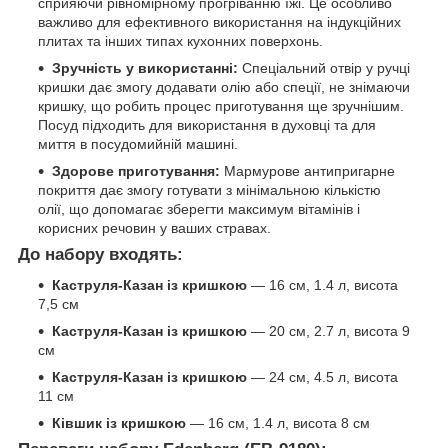
сприяючи рівномірному прогріванню їжі. Це особливо
важливо для ефективного використання на індукційних
плитах та інших типах кухонних поверхонь.
Зручність у використанні:
Спеціальний отвір у ручці
кришки дає змогу додавати олію або спеції, не знімаючи
кришку, що робить процес приготування ще зручнішим.
Посуд підходить для використання в духовці та для
миття в посудомийній машині.
Здорове приготування:
Мармурове антипригарне
покриття дає змогу готувати з мінімальною кількістю
олії, що допомагає зберегти максимум вітамінів і
корисних речовин у ваших стравах.
До набору входять:
Каструля-Казан із кришкою
— 16 см, 1.4 л, висота
7,5 см
Каструля-Казан із кришкою
— 20 см, 2.7 л, висота 9
см
Каструля-Казан із кришкою
— 24 см, 4.5 л, висота
11 см
Ківшик із кришкою
— 16 см, 1.4 л, висота 8 см