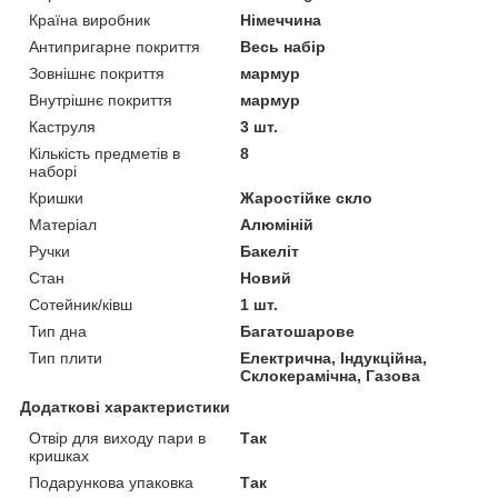
Країна виробник
Німеччина
Антипригарне покриття
Весь набір
Зовнішнє покриття
мармур
Внутрішнє покриття
мармур
Каструля
3 шт.
Кількість предметів в
8
наборі
Кришки
Жаростійке скло
Матеріал
Алюміній
Ручки
Бакеліт
Стан
Новий
Сотейник/ківш
1 шт.
Тип дна
Багатошарове
Тип плити
Електрична, Індукційна,
Склокерамічна, Газова
Додаткові характеристики
Отвір для виходу пари в
Так
кришках
Подарункова упаковка
Так