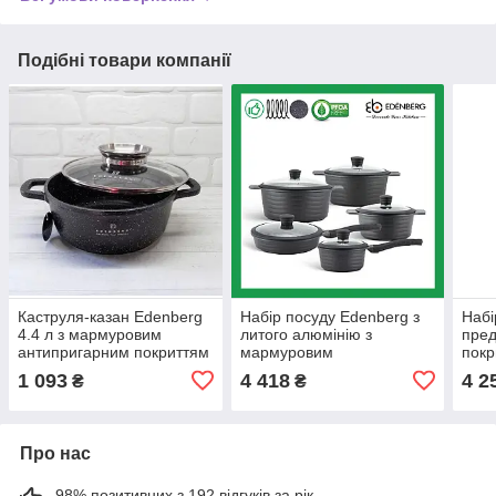
Подібні товари компанії
Каструля-казан Edenberg
Набір посуду Edenberg з
Набі
4.4 л з мармуровим
литого алюмінію з
пред
антипригарним покриттям
мармуровим
покр
литий алюміній 24 см
антипригарним покриттям
каст
1 093
4 418
4 2
₴
₴
10 предметів
криш
Про нас
98% позитивних з 192 відгуків за рік