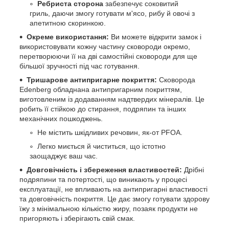
Ребриста сторона
забезпечує соковитий
гриль, даючи змогу готувати м'ясо, рибу й овочі з
апетитною скоринкою.
Окреме використання:
Ви можете відкрити замок і
використовувати кожну частину сковороди окремо,
перетворюючи її на дві самостійні сковороди для ще
більшої зручності під час готування.
Тришарове антипригарне покриття:
Сковорода
Edenberg обладнана антипригарним покриттям,
виготовленим із додаванням надтвердих мінералів. Це
робить її стійкою до стирання, подряпин та інших
механічних пошкоджень.
Не містить шкідливих речовин, як-от PFOA.
Легко миється й чиститься, що істотно
заощаджує ваш час.
Довговічність і збереження властивостей:
Дрібні
подряпини та потертості, що виникають у процесі
експлуатації, не впливають на антипригарні властивості
та довговічність покриття. Це дає змогу готувати здорову
їжу з мінімальною кількістю жиру, позаяк продукти не
пригоряють і зберігають свій смак.