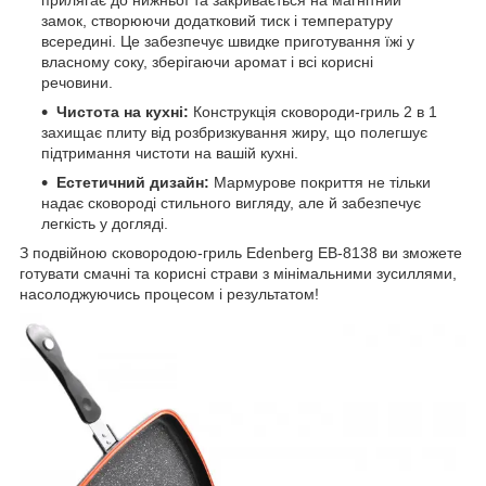
прилягає до нижньої та закривається на магнітний
замок, створюючи додатковий тиск і температуру
всередині. Це забезпечує швидке приготування їжі у
власному соку, зберігаючи аромат і всі корисні
речовини.
Чистота на кухні:
Конструкція сковороди-гриль 2 в 1
захищає плиту від розбризкування жиру, що полегшує
підтримання чистоти на вашій кухні.
Естетичний дизайн:
Мармурове покриття не тільки
надає сковороді стильного вигляду, але й забезпечує
легкість у догляді.
З подвійною сковородою-гриль Edenberg EB-8138 ви зможете
готувати смачні та корисні страви з мінімальними зусиллями,
насолоджуючись процесом і результатом!