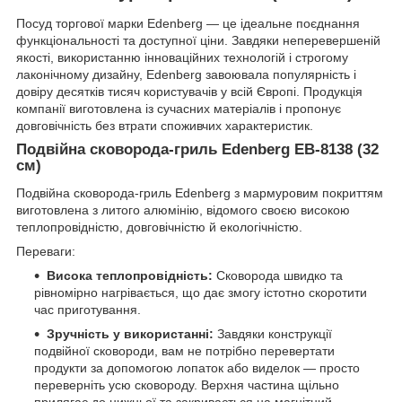
Посуд торгової марки Edenberg — це ідеальне поєднання
функціональності та доступної ціни. Завдяки неперевершеній
якості, використанню інноваційних технологій і строгому
лаконічному дизайну, Edenberg завоювала популярність і
довіру десятків тисяч користувачів у всій Європі. Продукція
компанії виготовлена із сучасних матеріалів і пропонує
довговічність без втрати споживчих характеристик.
Подвійна сковорода-гриль Edenberg EB-8138 (32
см)
Подвійна сковорода-гриль Edenberg з мармуровим покриттям
виготовлена з литого алюмінію, відомого своєю високою
теплопровідністю, довговічністю й екологічністю.
Переваги:
Висока теплопровідність:
Сковорода швидко та
рівномірно нагрівається, що дає змогу істотно скоротити
час приготування.
Зручність у використанні:
Завдяки конструкції
подвійної сковороди, вам не потрібно перевертати
продукти за допомогою лопаток або виделок — просто
переверніть усю сковороду. Верхня частина щільно