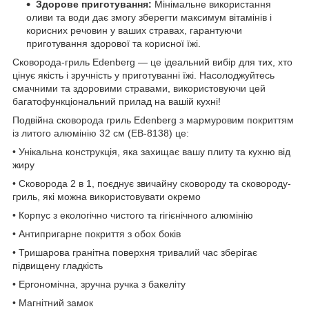
Здорове приготування:
Мінімальне використання
оливи та води дає змогу зберегти максимум вітамінів і
корисних речовин у ваших стравах, гарантуючи
приготування здорової та корисної їжі.
Сковорода-гриль Edenberg — це ідеальний вибір для тих, хто
цінує якість і зручність у приготуванні їжі. Насолоджуйтесь
смачними та здоровими стравами, використовуючи цей
багатофункціональний прилад на вашій кухні!
Подвійна сковорода гриль Edenberg з мармуровим покриттям
із литого алюмінію 32 см (EB-8138) це:
• Унікальна конструкція, яка захищає вашу плиту та кухню від
жиру
• Сковорода 2 в 1, поєднує звичайну сковороду та сковороду-
гриль, які можна використовувати окремо
• Корпус з екологічно чистого та гігієнічного алюмінію
• Антипригарне покриття з обох боків
• Тришарова гранітна поверхня тривалий час зберігає
підвищену гладкість
• Ергономічна, зручна ручка з бакеліту
• Магнітний замок