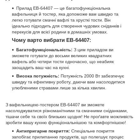
Прилад EB-64407 — це багатофункціональна
вафельниця й тостер, яка допоможе вам швидко та
легко готувати смачні вафлі та хрусткі тости. Він
ідеально підходить для створення чудових сніданків і
перекусів для всієї родини в домашніх умовах.
Чому варто вибрати EB-64407:
Багатофункціональність:
З цим приладом ви
зможете готувати до восьми великих квадратних
вафель або чотири тости одночасно, що неабияк
заощадить ваш час на кухні.
Висока потужність:
Потужність 2000 Вт забезпечує
швидку та ефективну роботу, даючи вам насолодитися
улюбленими стравами лише за кілька хвилин.
З вафельницею-тостером EB-64407 ви зможете
насолоджуватися різноманітними та смачними сніданками,
тішачи себе та своїх близьких щодня! Не проґавте можливість
зробити вашу кухню функціональнішою та комфортнішою!
Антипригарне покриття:
Спеціальне покриття
запобігає прилипанню продуктів, що полегшує процес