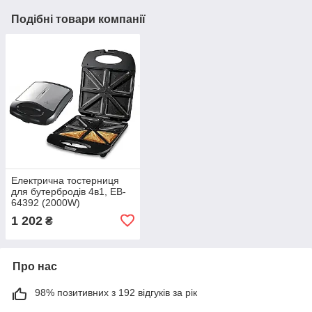
Подібні товари компанії
Електрична тостерниця
для бутербродів 4в1, EB-
64392 (2000W)
Бутербродниця для дому
1 202
₴
Мармурове покриття
Про нас
98% позитивних з 192 відгуків за рік