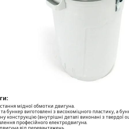
ги:
истання мідної обмотки двигуна.
 та бункер виготовлені з високоміцного пластику, а бу
ну конструкцію (внутрішні деталі виконані з твердої оц
овлення професійного електродвигуна.
 двигуна від перевантажень.