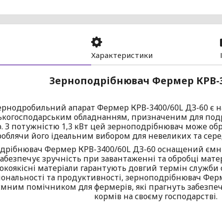
Характеристики
Зерноподрібнювач Фермер КРВ-3
ернодробильний апарат Фермер КРВ-3400/60L ДЗ-60 є 
ськогосподарським обладнанням, призначеним для под
р. З потужністю 1,3 кВт цей зерноподрібнювач може обр
роблячи його ідеальним вибором для невеликих та сер
рібнювач Фермер КРВ-3400/60L ДЗ-60 оснащений ємни
абезпечує зручність при завантаженні та обробці матер
окоякісні матеріали гарантують довгий термін служби 
ональності та продуктивності, зерноподрібнювач Ферм
ємним помічником для фермерів, які прагнуть забезп
кормів на своєму господарстві.