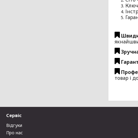
Клю
Інст
Гара
Швидк
якнайшв
Зручн
Гарант
Профес
товар і д
Сервіс
Відгуки
Про нас