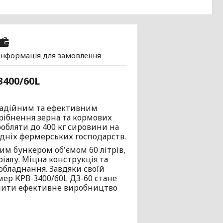
Інформація для замовлення
400/60L
надійним та ефективним
рібнення зерна та кормових
обляти до 400 кг сировини на
едніх фермерських господарств.
м бункером об'ємом 60 літрів,
іалу. Міцна конструкція та
обладнання. Завдяки своїй
ер КРВ-3400/60L ДЗ-60 стане
ечити ефективне виробництво