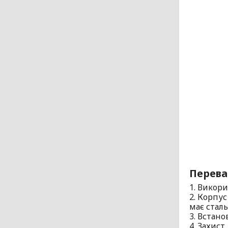
Перева
1. Викор
2. Корпус
має сталь
3. Встан
4. Захист