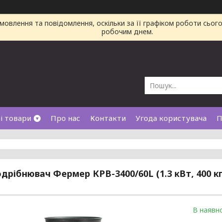
овлення та повідомлення, оскільки за її графіком роботи сьог
робочим днем.
і товари
Про нас
Контакти
Угода користувача
П
дрібнювач Фермер КРВ-3400/60L (1.3 кВт, 400 к
В наявно