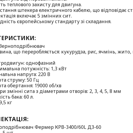
сть теплового захисту для двигуна.
истання штекера електричного кабелю, що відповідає ст
ктація включає 5 змінних сит.
ідність європейському стандарту зі складання.
ТЕРИСТИКИ:
 Зерноподрібнювач
вина, що переробляється: кукурудза, рис, ячмінь, жито,
тродвигун: однофазний
имальна потужність: 1,3 кВт
нальна напруга: 220 В
та струму: 50 Гц
та обертання: 19000 об/хв
и змінні сита з діаметрами отворів: 2, 3, 4, 5, 8 мм
ість бака: 60 л.
9,5 кг
ЕКТАЦІЯ:
оподрібнювач Фермер КРВ-3400/60L ДЗ-60
– 5 шт.