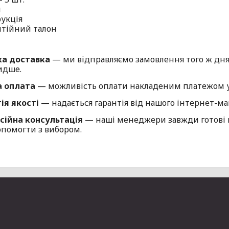
ч
рукція
нтійний талон
а доставка
— ми відправляємо замовлення того ж дня
идше.
а оплата
— можливість оплати накладеним платежом у 
ія якості
— надається гарантія від нашого інтернет-ма
ійна консультація
— наші менеджери завжди готові 
опомогти з вибором.