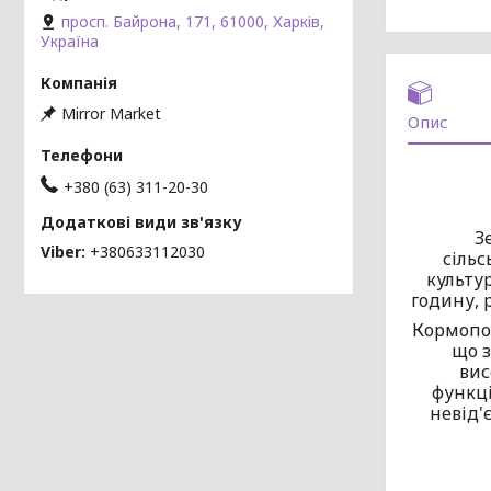
просп. Байрона, 171, 61000, Харків,
Україна
Mirror Market
Опис
+380 (63) 311-20-30
З
Viber
+380633112030
сіль
культу
годину, 
Кормопод
що з
вис
функці
невід'