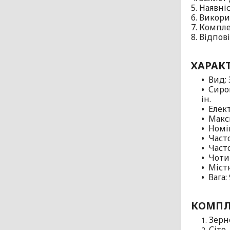
5. Наявні
6. Викор
7. Компле
8. Відпов
ХАРАК
Вид:
Сиро
ін.
Елек
Макс
Номі
Часто
Часто
Чотир
Містк
Вага: 
КОМПЛ
Зерн
Сіто 