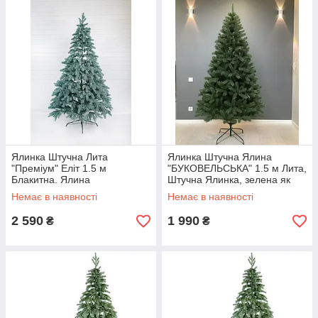
Ялинка Штучна Лита
Ялинка Штучна Ялина
"Преміум" Еліт 1.5 м
"БУКОВЕЛЬСЬКА" 1.5 м Лита,
Блакитна. Ялина
Штучна Ялинка, зелена як
Королевська (Штучна
справжня преміум
Немає в наявності
Немає в наявності
Ялинка) як справжня
2 590
1 990
₴
₴