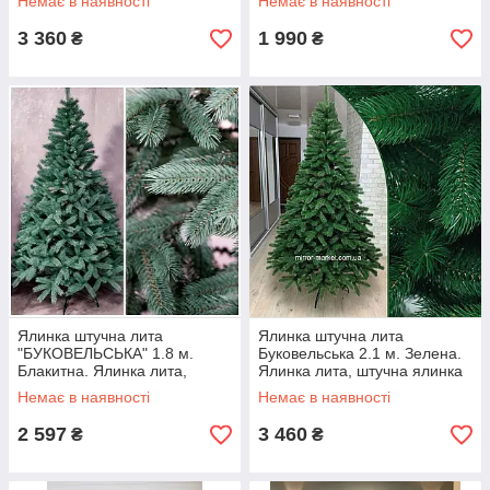
Немає в наявності
Немає в наявності
преміум)
3 360
1 990
₴
₴
Ялинка штучна лита
Ялинка штучна лита
"БУКОВЕЛЬСЬКА" 1.8 м.
Буковельська 2.1 м. Зелена.
Блакитна. Ялинка лита,
Ялинка лита, штучна ялинка
штучна ялинка( як справжня
Немає в наявності
Немає в наявності
преміум)
2 597
3 460
₴
₴