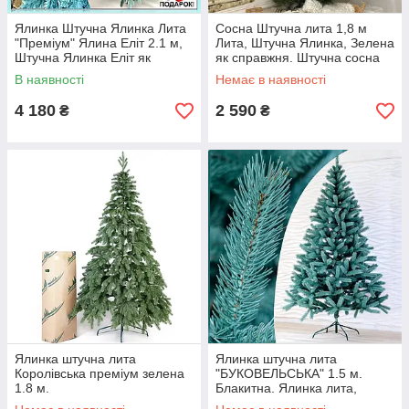
Ялинка Штучна Ялинка Лита
Сосна Штучна лита 1,8 м
"Преміум" Ялина Еліт 2.1 м,
Лита, Штучна Ялинка, Зелена
Штучна Ялинка Еліт як
як справжня. Штучна сосна
справжня
лита.
В наявності
Немає в наявності
4 180
2 590
₴
₴
Ялинка штучна лита
Ялинка штучна лита
Королівська преміум зелена
"БУКОВЕЛЬСЬКА" 1.5 м.
1.8 м.
Блакитна. Ялинка лита,
штучна ялинка( як справжня