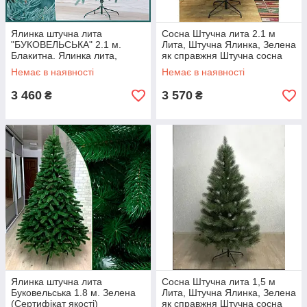
Ялинка штучна лита
Сосна Штучна лита 2.1 м
"БУКОВЕЛЬСЬКА" 2.1 м.
Лита, Штучна Ялинка, Зелена
Блакитна. Ялинка лита,
як справжня Штучна сосна
штучна ялинка( як справжня
лита
Немає в наявності
Немає в наявності
преміум)
3 460
3 570
₴
₴
Ялинка штучна лита
Сосна Штучна лита 1,5 м
Буковельська 1.8 м. Зелена
Лита, Штучна Ялинка, Зелена
(Сертифікат якості)
як справжня Штучна сосна