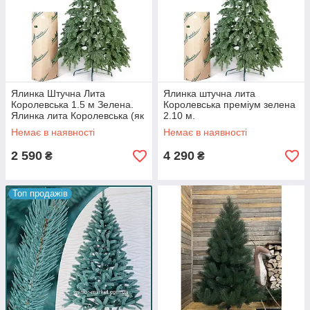
Ялинка Штучна Лита
Ялинка штучна лита
Королевська 1.5 м Зелена.
Королевська преміум зелена
Ялинка лита Королевська (як
2.10 м.
справжня)
Немає в наявності
Немає в наявності
2 590
4 290
₴
₴
Топ продажів