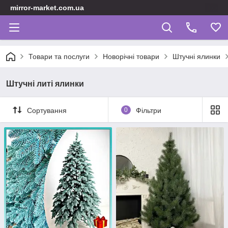
mirror-market.com.ua
Товари та послуги
Новорічні товари
Штучні ялинки
Штучні литі ялинки
Сортування
0
Фільтри