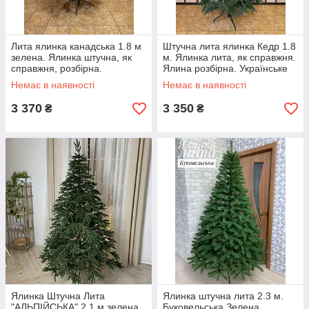
Лита ялинка канадська 1.8 м
Штучна лита ялинка Кедр 1.8
зелена. Ялинка штучна, як
м. Ялинка лита, як справжня.
справжня, розбірна.
Ялина розбірна. Українське
Українське виробництво
виробництво
Немає в наявності
Немає в наявності
3 370
3 350
₴
₴
Ялинка Штучна Лита
Ялинка штучна лита 2.3 м.
"АЛЬПІЙСЬКА" 2.1 м зелена
Буковельська Зелена.