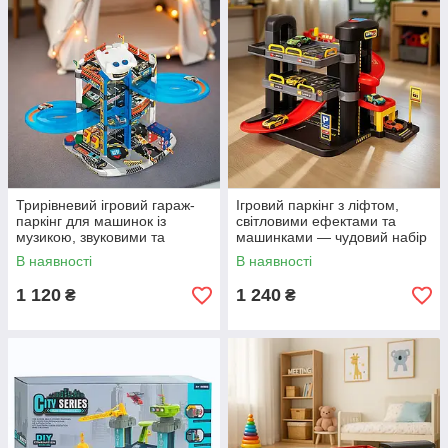
Трирівневий ігровий гараж-
Ігровий паркінг з ліфтом,
паркінг для машинок із
світловими ефектами та
музикою, звуковими та
машинками — чудовий набір
світловими ефектами, у
для захопливих автопригод.
В наявності
В наявності
комплекті з машинками.
1 120
1 240
₴
₴