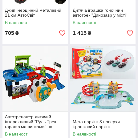
Джип інерційний металевий
Дитяча іграшка гоночний
21 см АвтоСвіт
автотрек "Динозавр у місті"
В наявності
В наявності
705
1 415
₴
₴
Автотренажер дитячий
інтерактивний "Руль Трек
Мега паркінг 3 поверхи
гараж з машинками" на
іграшковий паркінг
батарейках
В наявності
В наявності