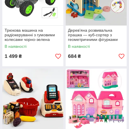
Трюкова машина на
Дерев’яна розвивальна
радіокеруванні з гумовими
іграшка — куб-сортер з
колесами чорно-зелена
геометричними фігурками
В наявності
В наявності
1 499
684
₴
₴