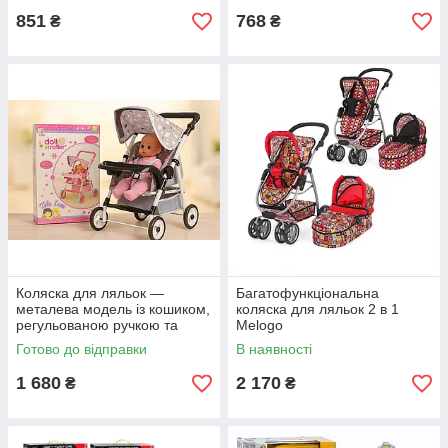
851
768
₴
₴
Коляска для ляльок —
Багатофункціональна
металева модель із кошиком,
коляска для ляльок 2 в 1
регульованою ручкою та
Melogo
знімним столиком.
Готово до відправки
В наявності
1 680
2 170
₴
₴