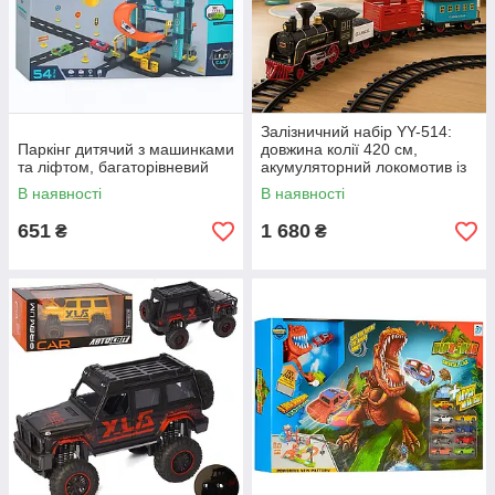
Залізничний набір YY-514:
Паркінг дитячий з машинками
довжина колії 420 см,
та ліфтом, багаторівневий
акумуляторний локомотив із
USB-зарядкою, 3 вагони,
В наявності
В наявності
звук, світло, дим, 23
елементи.
651
1 680
₴
₴