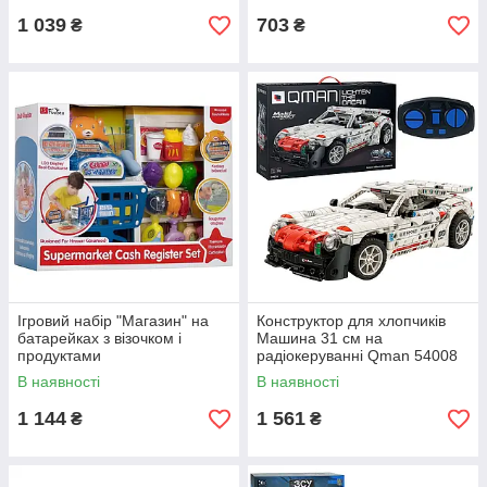
1 039
703
₴
₴
Ігровий набір "Магазин" на
Конструктор для хлопчиків
батарейках з візочком і
Машина 31 см на
продуктами
радіокеруванні Qman 54008
(підключається до телефону)
В наявності
В наявності
1 144
1 561
₴
₴