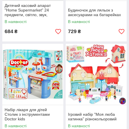
Дитячий касовий апарат
"Home Supermarket" 24
Будиночок для ляльок з
предмети, світло, звук,
аксесуарами на батарейках
сканер, термінал, продукти
В наявності
В наявності
684
729
₴
₴
Набір лікаря для дітей
Столик з інструментами
Ігровий набір "Моя люба
Doctor kids
хатинка" різнокольоровий
В наявності
В наявності